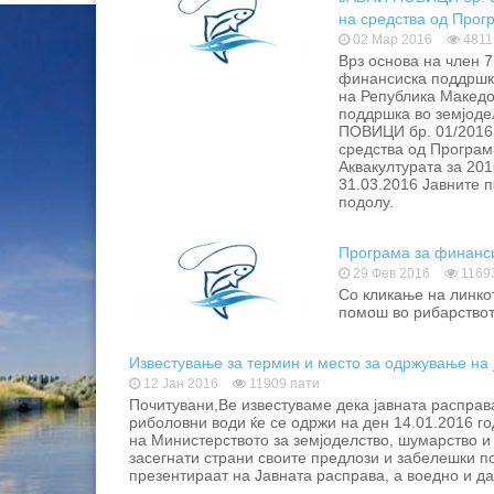
на средства од Прог
Аквакултурата за 201
02 Мар 2016
4811
Врз основа на член 7
финансиска поддршка
на Република Македон
поддршка во земјоде
ПОВИЦИ бр. 01/2016 
средства од Програм
Аквакултурата за 2
31.03.2016 Јавните 
подолу.
Програма за финанс
29 Фев 2016
1169
Со кликање на линко
помош во рибарствот
Известување за термин и место за одржување на 
12 Јан 2016
11909 пати
Почитувани,Ве известуваме дека јавната расправ
риболовни води ќе се одржи на ден 14.01.2016 год
на Министерството за земјоделство, шумарство и 
засегнати страни своите предлози и забелешки п
презентираат на Јавната расправа, а воедно и д