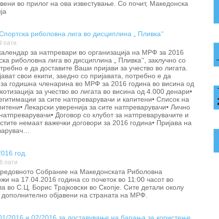
вени во прилог на ова известување. Со почит, Македонска
ја
Спортска риболовна лига во дисциплина „ Пливка‘‘
9 пати
календар за натпревари во организација на МРФ за 2016
ска риболовна лига во дисциплина „ Пливка‘‘, заклучно со
требно е да доставите Ваши пријави за учество во лигата.
јават свои екипи, заедно со пријавата, потребно е да
а за годишна членарина во МРФ за 2016 година во висина од
 котизација за учество во лигата во висина од 4.000 денари•
егитимации за сите натпреварувачи и капитени• Список на
питени• Лекарски уверенија за сите натпреварувачи• Лично
натпреварувачи• Договор со клубот за натпреварувачите и
стите немаат важечки договори за 2016 година• Пријава на
еварувач…
016 год.
6 пати
 редовното Собрание на Македонската Риболовна
жи на 17.04.2016 година со почеток во 11:00 часот во
 во С.Ц. Борис Трајковски во Скопје. Сите детали околу
 дополнително објавени на страната на МРФ.
/2016 и 02/2016 за доставување на барања за користење