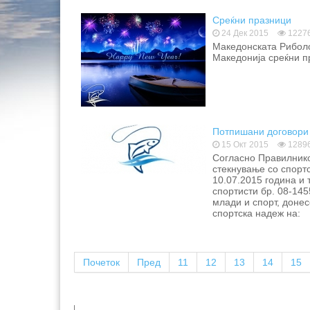
Среќни празници
24 Дек 2015
1227
Македонската Риболо
Македонија среќни п
Потпишани договори 
15 Окт 2015
1289
Согласно Правилнико
стекнување со спортс
10.07.2015 година и 
спортисти бр. 08-145
млади и спорт, доне
спортска надеж на:
Почеток
Пред
11
12
13
14
15