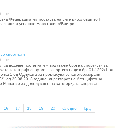
6 пати
вна Федерација им посакува на сите риболовци во Р.
разници и успешна Нова година!Бистро
со спортисти
6 пати
т за водење постапка и утврдување број на спортисти за
ката категорија спортист – спортска надеж бр. 01-1292/1 од
точка 1 од Одлуката за прогласување категоризирани
5/1 од 26.08.2015 година, директорот на Агенцијата за
се Решение за доделување на категоријата спортист –
16
17
18
19
20
Следно
Крај