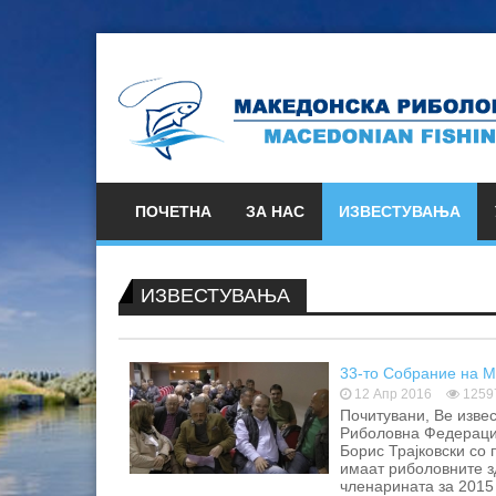
ПОЧЕТНА
ЗА НАС
ИЗВЕСТУВАЊА
ИЗВЕСТУВАЊА
33-то Собрание на 
12 Апр 2016
1259
Почитувани, Ве изве
Риболовна Федерациј
Борис Трајковски со 
имаат риболовните з
членарината за 2015