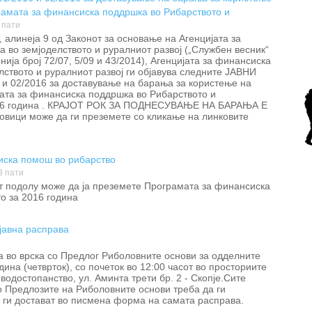
рамата за финансиска поддршка во Рибарството и
6 година
 пати
, алинеја 9 од Законот за основање на Агенцијата за
 во земјоделството и руралниот развој („Службен весник“
ија број 72/07, 5/09 и 43/2014), Агенцијата за финансиска
лството и руралниот развој ги објавува следните ЈАВНИ
и 02/2016 за доставување на барања за користење на
ата за финансиска поддршка во Рибарството и
016 година . КРАЈОТ РОК ЗА ПОДНЕСУВАЊЕ НА БАРАЊА Е
повици може да ги преземете со кликање на линковите
иска помош во рибарство
3 пати
т подолу може да ја преземете Програмата за финансиска
о за 2016 година
јавна расправа
а во врска со Предлог Риболовните основи за одделните
ина (четврток), со почеток во 12:00 часот во просториите
водостопанство, ул. Аминта трети бр. 2 - Скопје.Сите
о Предлозите на Риболовните основи треба да ги
а ги достават во писмена форма на самата расправа.