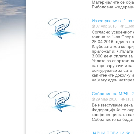
Материјалите се обја
Риболовна Федераци
Известување за 1-ва 
07 Апр 2016
1169
Согласно усвоениот 
година за 1-ва Спорт
25.04.2016 година по
Клубовите кои ќе при
приложат и: • Уплат
3.000 ден• Уплата за
Уплата за спортски л
натпреварувачи и ка
осигурување за сите 
капитените доколку и
најмаку еден натпр
Собрание на МРФ - 2
29 Мар 2016
1181
Ве известуваме дека
Федерација ќе се одр
конференциската сала
Собранието ќе бидат
ЈАВНИ ПОВИЦИ бр. 01