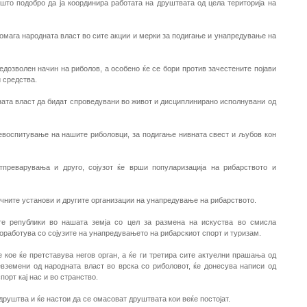
што подобро да ја координира работата на друштвата од цела територија на
помага народната власт во сите акции и мерки за подигање и унапредување на
едозволен начин на риболов, а особено ќе се бори против зачестените појави
 средства.
дната власт да бидат спроведувани во живот и дисциплинирано исполнувани од
ревоспитување на нашите риболовци, за подигање нивната свест и љубов кон
преварувања и друго, сојузот ќе врши популаризација на рибарството и
аучните установи и другите организации на унапредување на рибарството.
гите републики во нашата земја со цел за размена на искуства во смисла
соработува со сојузите на унапредувањето на рибарскиот спорт и туризам.
 кое ќе претставува негов орган, а ќе ги третира сите актуелни прашања од
ревземени од народната власт во врска со риболовот, ќе донесува написи од
орт кај нас и во странство.
друштва и ќе настои да се омасоват друштвата кои веќе постојат.