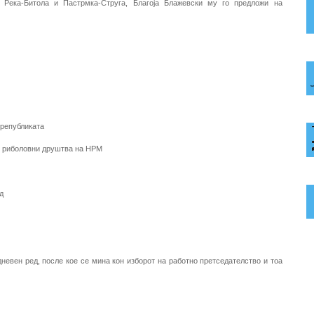
 Река-Битола и Пастрмка-Струга
, Благоја Блажевски му го предложи на
 републиката
те риболовни друштва на НРМ
д
невен ред, после кое се мина кон изборот на работно претседателство и тоа