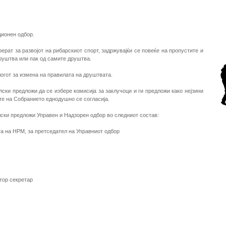
ционен одбор.
ерат за развојот на рибарскиот спорт, задржувајќи се повеќе на пропустите и
руштва или пак од самите друштва.
логот за измена на правилата на друштвата.
лски предложи да се избере комисија за заклучоци и ги предложи како нејзини
ите на Собранието еднодушно се согласија.
лски предложи Управен и Надзорен одбор во следниот состав:
та на НРМ, за претседател на Управниот одбор
втор секретар