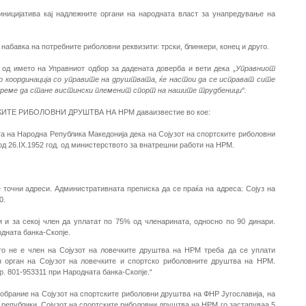
ницијатива кај надлежните органи на народната власт за унапредување на
 набавка на потребните риболовни реквизити: трски, блинкери, конец и друго.
 од името на Управниот одбор за дадената доверба и вети дека „
Управниот
о координација со управите на друштвата, ќе настои да се исправат сите
 време да стане вистински племенит спорт на нашите трудбеници“.
РТСКИТЕ РИБОЛОВНИ ДРУШТВА НА НРМ дава
известие во кое:
та на Народна Република Македонија дека на Сојузот на спортските риболовни
од 26.
IX
.1952
год. од министерството за внатрешни работи на НРМ.
 точни адреси. Административната преписка да се праќа на адреса: Сојуз на
0.
 и за секој член да уплатат по 75% од членарината, односно по 90 динари.
одната банка-Скопје.
о не е член на Сојузот на ловечките друштва на НРМ треба да се уплати
 орган на Сојузот на ловечките и спортско риболовните друштва на НРМ.
р. 801-953311 при Народната банка-Скопје.“
собрание на Сојузот на спортските риболовни друштва на ФНР Југославија
,
на
и републики. Сојузот на спортските риболовни друштва на НРМ го застапуваа 5