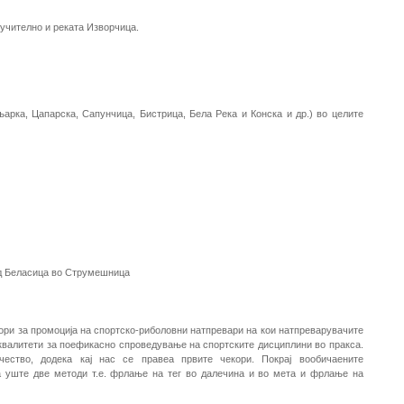
лучително и реката Изворчица.
арка, Цапарска, Сапунчица, Бистрица, Бела Река и Конска и др.) во целите
од Беласица во Струмешница
пори за промоција на спортско-риболовни натпревари на кои натпреварувачите
а квалитети за поефикасно спроведување на спортските дисциплини во пракса.
ество, додека кај нас се правеа првите чекори. Покрај вообичаените
а уште две методи т.е. фрлање на тег во далечина и во мета и фрлање на