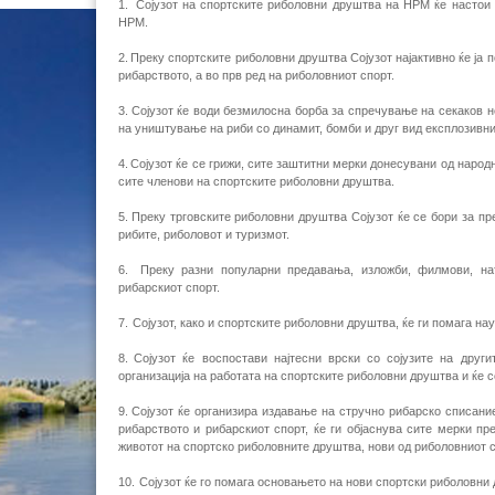
1.
Сојузот на спортските риболовни друштва на НРМ ќе настои 
НРМ.
2.
Преку спортските риболовни друштва Сојузот најактивно ќе ја 
рибарството, а во прв ред на риболовниот спорт.
3.
Сојузот ќе води безмилосна борба за спречување на секаков н
на уништување на риби со динамит, бомби и друг вид експлозивни
4.
Сојузот ќе се грижи, сите заштитни мерки донесувани од наро
сите членови на спортските риболовни друштва.
5.
Преку трговските риболовни друштва Сојузот ќе се бори за п
рибите, риболовот и туризмот.
6.
Преку разни популарни предавања, изложби, филмови, нат
рибарскиот спорт.
7.
Сојузот, како и спортските риболовни друштва, ќе ги помага н
8.
Сојузот ќе воспостави најтесни врски со сојузите на дру
организација на работата на спортските риболовни друштва и ќе 
9.
Сојузот ќе организира издавање на стручно рибарско списание
рибарството и рибарскиот спорт, ќе ги објаснува сите мерки п
животот на спортско риболовните друштва, нови од риболовниот сп
10.
Сојузот ќе го помага основањето на нови спортски риболовни 