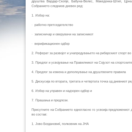
друштва Вардар-Скопје, Бабуна-Велес, Македонка-Штип, Црна
Собранието следниов дневен ред:
1.
Избор на:
·
работно претседателство
·
записничар и оверувачи на записникот
·
верификационен одбор
2.
Реферат за развојот и унапредувањето на рибарскиот спорт во
3.
Предлог и усвојување на Правилникот на Сојузот на спортски
4.
Предлог за измена и дополнување на друштвените правила
5.
Дискусија по втората, третата и четвртата точка од дневниот ре
6.
Избор на управен и надзорен одбор и
7.
Прашања и предлози.
Присутните на Собранието едногласно го усвоија предложениот д
во состав:
1.
Јово Богдановиќ, полковник на ЈНА