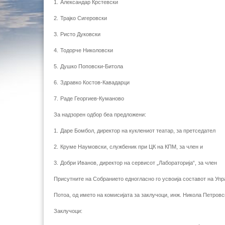
1.
Александар Крстевски
2.
Трајко Сигеровски
3.
Ристо Дуковски
4.
Тодорче Николовски
5.
Душко Поповски-Битола
6.
Здравко Костов-Кавадарци
7.
Раде Георгиев-Куманово
За надзорен одбор беа предложени:
1.
Даре Бомбол, директор на куклениот театар, за претседател
2.
Круме Наумовски, службеник при ЦК на КПМ, за член и
3.
Добри Иванов, директор на сервисот „Лабораторија“, за член
Присутните на Собранието едногласно го усвоија составот на Уп
Потоа, од името на комисијата за заклучоци, инж. Никола Петровс
Заклучоци: