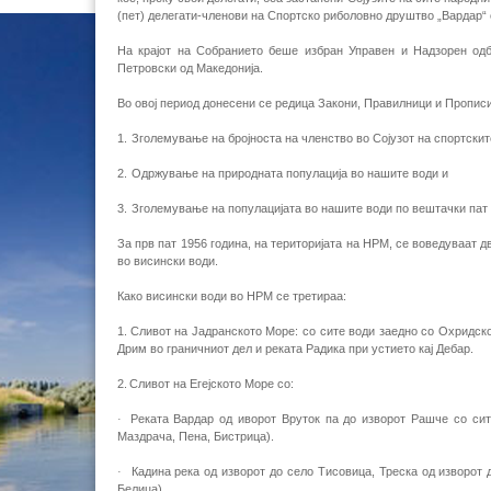
(пет) делегати-членови на Спортско риболовно друштво „Вардар“ 
На крајот на Собранието беше избран Управен и Надзорен одбо
Петровски од Македонија.
Во овој период донесени се редица Закони, Правилници и Прописи
1.
Зголемување на бројноста на членство во Сојузот на спортски
2.
Одржување на природната популација во нашите води и
3.
Зголемување на популацијата во нашите води по вештачки пат 
За прв пат 1956 година, на територијата на НРМ, се воведуваат д
во висински води.
Како висински води во НРМ се третираа:
1.
Сливот на Јадранското Море: со сите води заедно со Охридско
Дрим во граничниот дел и реката Радика при устието кај Дебар.
2.
Сливот на Егејското Море со:
·
Реката Вардар од иворот Вруток па до изворот Рашче со сите
Маздрача, Пена, Бистрица).
·
Кадина река од изворот до село Тисовица, Треска од изворот 
Белица).