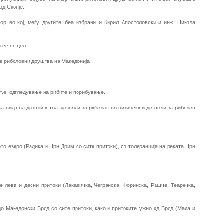
од Скопје.
р во кој, меѓу другите, беа избрани и Кирил Апостоловски и инж. Никола
 се со цел:
те риболовни друштва на Македонија
т.е. одгледување на рибите и порибување.
ва вида на дозвли и тоа: дозволи за риболов во низински и дозволи за риболов
то езеро (Радика и Црн Дрим со сите притоки), со толеранција на реката Црн
 леви и десни притоки (Лакавичка, Чегранска, Форинска, Рашче, Теаречка,
до Македонски Брод со сите притоки, како и притоките јужно од Брод (Мала и