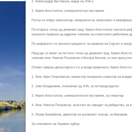
2.
Александар Крстевски, мајор на ЈНА и
3.
Кирил Апостолски, универзитетски наставник.
Потоа се избра записничар, оверувачи на записникот и верифика
По втората точка од дневниот ред, Кирил Апостолски прочита реф
грешките правени од одделни членови на спортските риболовни д
По рефератот се прочита предлогот за правила на Сојузот и пред
Пред да се мине на петтата точка од дневниот ред, Кирил Апосто
членови инж. Никола Петровски и Богојче Богоев, со кое присутн
Откако заврши дискусијата и се усвоија правилата, Кирил Апосто
1.
Инж. Киро Георгиевски, министер-генерален секретар на влада
2.
Јово Богдановиќ, полковник од ЈНА, за потпредседател
3.
Кирил Апостолски, универзитетски наставник, за секретар
4.
Инж. Никола Петровски, асистент во заводот за рибарство, за 
5.
Лазар Балабанов, директор на куклениот театар, за благајник.
За членовите на Управен одбор: