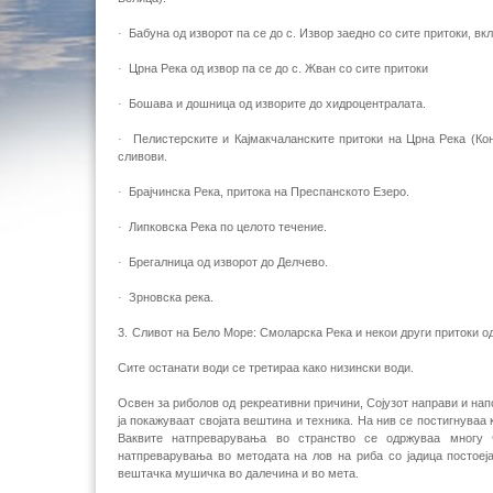
·
Бабуна од изворот па се до с. Извор заедно со сите притоки, вк
·
Црна Река од извор па се до с. Жван со сите притоки
·
Бошава и дошница од изворите до хидроцентралата.
·
Пелистерските и Кајмакчаланските притоки на Црна Река (Коњ
сливови.
·
Брајчинска Река, притока на Преспанското Езеро.
·
Липковска Река по целото течение.
·
Брегалница од изворот до Делчево.
·
Зрновска река.
3.
Сливот на Бело Море: Смоларска Река и некои други притоки 
Сите останати води се третираа како низински води.
Освен за риболов од рекреативни причини, Сојузот направи и на
ја покажуваат својата вештина и техника. На нив се постигнува
Ваквите натпреварувања во странство се одржуваа многу ч
натпреварувања во методата на лов на риба со јадица постоеј
вештачка мушичка во далечина и во мета.