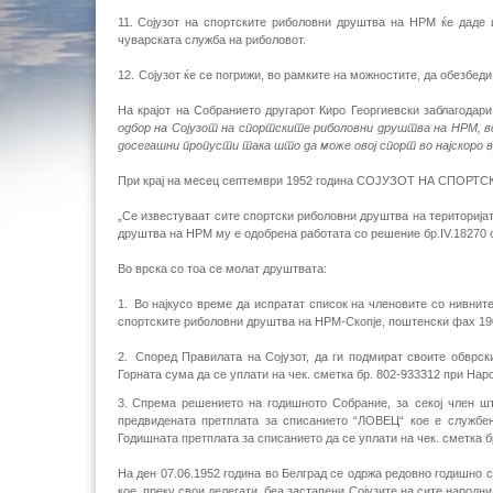
11.
Сојузот на спортските риболовни друштва на НРМ ќе даде и
чуварската служба на риболовот.
12.
Сојузот ќе се погрижи, во рамките на можностите, да обезбеди
На крајот на Собранието другарот Киро Георгиевски заблагодари
одбор на Сојузот на спортските риболовни друштва на НРМ, в
досегашни пропусти така што да може овој спорт во најскоро
При крај на месец септември 1952 година СОЈУЗОТ НА СПО
„Се известуваат сите спортски риболовни друштва на територија
друштва на НРМ му е одобрена работата со решение бр.
IV
.18270
Во врска со тоа се молат друштвата:
1.
Во најкусо време да испратат список на членовите со нивните
спортските риболовни друштва на НРМ-Скопје, поштенски фах 19
2.
Според Правилата на Сојузот, да ги подмират своите обврски
Горната сума да се уплати на чек. сметка бр. 802-933312 при Нар
3.
Спрема решението на годишното Собрание, за секој член шт
предвидената претплата за списанието “ЛОВЕЦ“ кое е службен
Годишната претплата за списанието да се уплати на чек. сметка б
На ден 07.06.1952 година во Белград се одржа редовно годишно 
кое, преку свои делегати, беа застапени Сојузите на сите народн