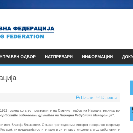
УПРАВЕН ОДБОР
НАТПРЕВАРИ
ИНФОРМАЦИИ
ДОК
ација
Печати
Е-пошта
952 година кога во просториите на Главниот одбор на Народна техника во
спортските риболовни друштва на Народна Република Македонија“.
ори инж. Благоја Блажевски. Откако претходно министерот-генерален секретар
осариќ, ги поздравија гостите, како и сите присутни делегати од риболовните