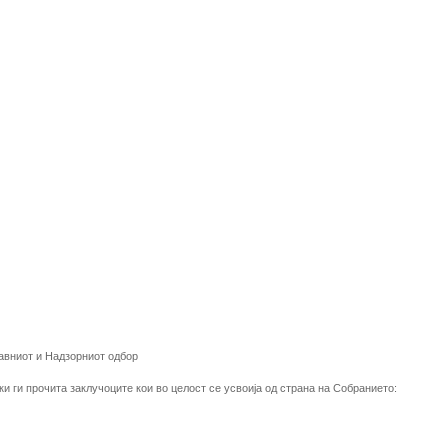
равниот и Надзорниот одбор
ки ги прочита заклучоците кои во целост се усвоија од страна на Собранието: