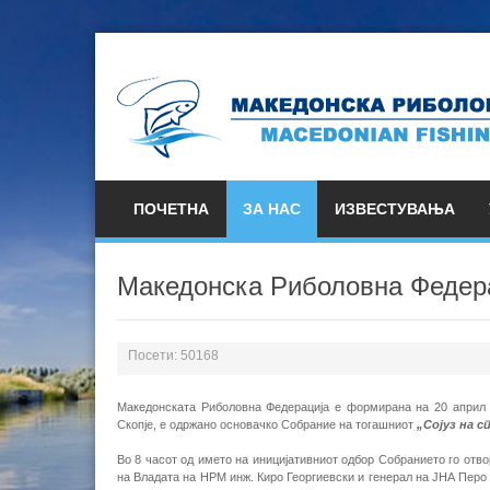
ПОЧЕТНА
ЗА НАС
ИЗВЕСТУВАЊА
Македонска Риболовна Федер
Посети: 50168
Македонската Риболовна Федерација е формирана на 20 април 1
Скопје, е одржано основачко Собрание на тогашниот
„Сојуз на 
Во 8 часот од името на иницијативниот одбор Собранието го отв
на Владата на НРМ инж. Киро Георгиевски и генерал на ЈНА Перо К